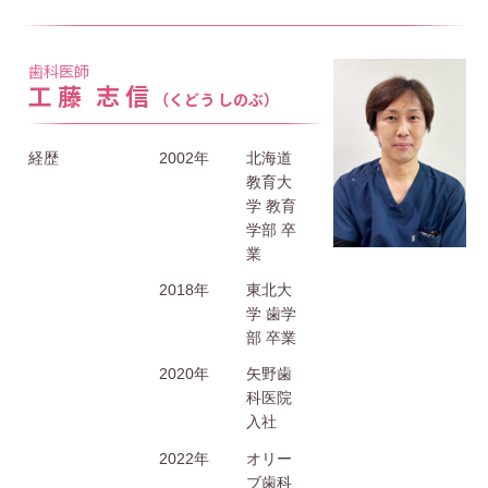
歯科医師
工藤 志信
（くどう しのぶ）
経歴
2002年
北海道
教育大
学 教育
学部 卒
業
2018年
東北大
学 歯学
部 卒業
2020年
矢野歯
科医院
入社
2022年
オリー
ブ歯科