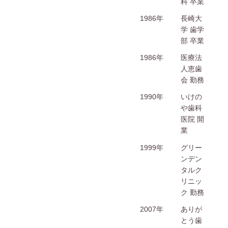
科 卒業
1986年
長崎大
学 歯学
部 卒業
1986年
医療法
人恵歯
会 勤務
1990年
いけの
や歯科
医院 開
業
1999年
グリー
ンデン
タルク
リニッ
ク 勤務
2007年
ありが
とう歯