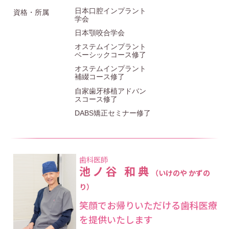
日本口腔インプラント
資格・所属
学会
日本顎咬合学会
オステムインプラント
ベーシックコース修了
オステムインプラント
補綴コース修了
自家歯牙移植アドバン
スコース修了
DABS矯正セミナー修了
歯科医師
池ノ谷 和典
（いけのや かずの
り）
笑顔でお帰りいただける歯科医療
を提供いたします